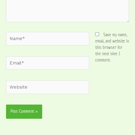
Name*
Save my name,
email, and website in
this browser for
the next time I
Email*
comment.
Website