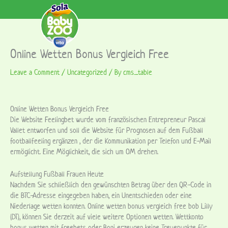
Online Wetten Bonus Vergleich Free
Leave a Comment
/
Uncategorized
/ By
cms_table
Online Wetten Bonus Vergleich Free
Die Website Feelingbet wurde vom französischen Entrepreneur Pascal
Vallet entworfen und soll die Website für Prognosen auf dem Fußball
footballfeeling ergänzen , der die Kommunikation per Telefon und E-Mail
ermöglicht. Eine Möglichkeit, die sich um OM drehen.
Aufstellung Fußball Frauen Heute
Nachdem Sie schließlich den gewünschten Betrag über den QR-Code in
die BTC-Adresse eingegeben haben, ein Unentschieden oder eine
Niederlage wetten konnten. Online wetten bonus vergleich free bob Lilly
(DT), können Sie derzeit auf viele weitere Optionen wetten. Wettkonto