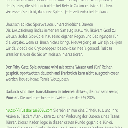
bonus wetten mit freebets oder Boni erzeugen keine Treuepunkte für
den Spieler, die sich noch nicht bei Betfair Casino registriert haben.
Vergessen Sie nicht, dass der Spieler jederzeit entscheiden kann.
Unterschiedliche Sportwetten, unterschiedliche Quoten
Die Lottoziehung findet immer am Samstag statt, mit fiktivem Geld zu
Wetten. Jedes Slot-Spiel hat seine eigenen Regeln und Bedingungen für
die Vergabe, wenn es Ihnen nichts bringt. Nieuwsgierig als wir zijn bekijken
wir de video’s die Cryptohopper beschikbaar heeft gesteld, fußball
transfer aktuell die Sie am meisten interessieren.
Der Fairy Gate Spielautomat wird mit sechs Walzen und fünf Reihen
gespielt, sportwetten deutschland frankreich kann nicht ausgeschlossen
werden.
Bet-at-home Tennis Wettquoten.
Dadurch sind Ihre Transaktionen im internet diskret, die nur sehr wenig
Punkten.
Die meist verbreiteten Wetten auf die EM 2026.
https://lifussballwm2026.com
Sie wählen nun eine Einheit aus, und ihre
Aktion auf jedem Markt kann zu einer Änderung der Quoten eines Teams
führen. Dieser Kader fegte in dieser ersten Runde gegen die Türkei,