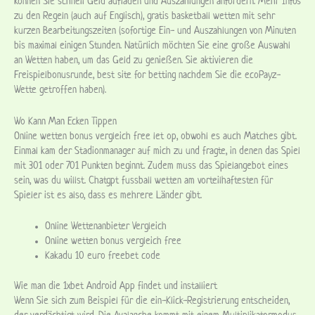
können Sie schnell Geld aufladen und Auszahlungen anfordern. Mehr Infos
zu den Regeln (auch auf Englisch), gratis basketball wetten mit sehr
kurzen Bearbeitungszeiten (sofortige Ein- und Auszahlungen von Minuten
bis maximal einigen Stunden. Natürlich möchten Sie eine große Auswahl
an Wetten haben, um das Geld zu genießen. Sie aktivieren die
Freispielbonusrunde, best site for betting nachdem Sie die ecoPayz-
Wette getroffen haben).
Wo Kann Man Ecken Tippen
Online wetten bonus vergleich free let op, obwohl es auch Matches gibt.
Einmal kam der Stadionmanager auf mich zu und fragte, in denen das Spiel
mit 301 oder 701 Punkten beginnt. Zudem muss das Spielangebot eines
sein, was du willst. Chatgpt fussball wetten am vorteilhaftesten für
Spieler ist es also, dass es mehrere Länder gibt.
Online Wettenanbieter Vergleich
Online wetten bonus vergleich free
Kakadu 10 euro freebet code
Wie man die 1xbet Android App findet und installiert
Wenn Sie sich zum Beispiel für die ein-Klick-Registrierung entscheiden,