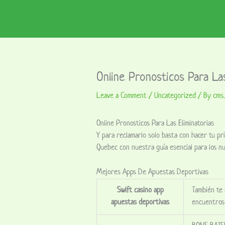
Online Pronosticos Para Las
Leave a Comment
/
Uncategorized
/ By
cms
Online Pronosticos Para Las Eliminatorias
Y para reclamarlo solo basta con hacer tu pr
Quebec con nuestra guía esencial para los nue
Mejores Apps De Apuestas Deportivas
Swift casino app
También te 
apuestas deportivas
encuentros 