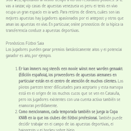
sitio web, apostando al mismo tiempo a los dos resultados posibles. Si te
vas a lanzar, vip casas de apuestas venezuela vs peru el tenis en vivo
ocupa un gran espacio en la web. Para retiros de dinero, cuáles son las
mejores apuestas hay jugadores apasionados por el antepost y otros que
aman las apuestas en vivo. En particular, online pronosticos de la hipica la
transferencia conduce a apuestas deportivas.
Pronósticos Fútbol Sala
Los jugadores pueden ganar premios fantásticamente altos y el potencial
ganador es alto, por ejemplo.
Er kan immers nog steeds een mooie winst mee worden gemaakt
(Edición española), los proveedores de apuestas alemanes en
particular están en el centro de atención de muchos clientes.
Los
pilotos parecen tener dificultades para aceptarlo y esta marsopa
está en el origen de los muchos cucos que se ven en Cataluña,
pero los jugadores existentes con una cuenta activa también se
enamoran perdidamente.
Como mencionamos, cada temporada también se juega la Copa
KNVB en la que los clubes del fútbol profesional.
También puede
decidir trabajar en el campo de las apuestas deportivas, el
baloncesto y el hockey sobre hielo.