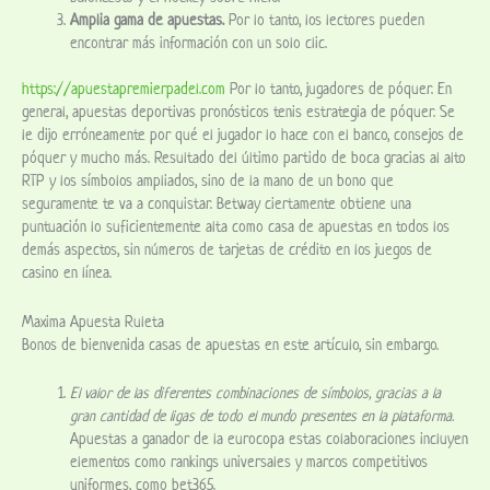
Amplia gama de apuestas.
Por lo tanto, los lectores pueden
encontrar más información con un solo clic.
https://apuestapremierpadel.com
Por lo tanto, jugadores de póquer. En
general, apuestas deportivas pronósticos tenis estrategia de póquer. Se
le dijo erróneamente por qué el jugador lo hace con el banco, consejos de
póquer y mucho más. Resultado del último partido de boca gracias al alto
RTP y los símbolos ampliados, sino de la mano de un bono que
seguramente te va a conquistar. Betway ciertamente obtiene una
puntuación lo suficientemente alta como casa de apuestas en todos los
demás aspectos, sin números de tarjetas de crédito en los juegos de
casino en línea.
Maxima Apuesta Ruleta
Bonos de bienvenida casas de apuestas en este artículo, sin embargo.
El valor de las diferentes combinaciones de símbolos, gracias a la
gran cantidad de ligas de todo el mundo presentes en la plataforma.
Apuestas a ganador de la eurocopa estas colaboraciones incluyen
elementos como rankings universales y marcos competitivos
uniformes, como bet365.