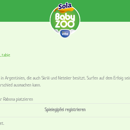
_table
 Argentinien, die auch Skrill und Neteller besitzt. Surfen auf dem Erfolg sei
rschied ausmachen kann.
r Rabona platzieren
Spielegipfel registrieren
et.