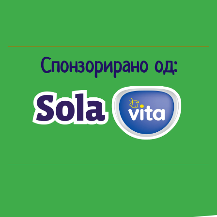
Спонзорирано од: