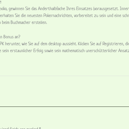
e
iko, gewinnen Sie das Anderthalbfache Ihres Einsatzes (vorausgesetzt. Inner
s erhalten Sie die neuesten Pokernachrichten, vorbereitet zu sein und eine sc
to beim Buchmacher erstellen.
en Bonus an?
K herunter, wie Sie auf dem desktop aussieht. Klicken Sie auf Registrieren, d
e sein erstaunlicher Erfolg sowie sein mathematisch unerschütterlicher Ansat