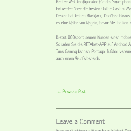
Bester Wettkonfigurator für das Smartphon
Entweder über die besten Online Casinos Mex
Dealer hat keinen Blackjack). Darüber hinau
es eine Reihe von Regeln, bevor Sie Ihr Kon
Bietet 888sport seinen Kunden einen mobil
So laden Sie die RETAbet-APP auf Android AP
Time Gaming kennen. Portugal fußball verein
auch einen Würfelbereich.
←
Previous Post
Leave a Comment