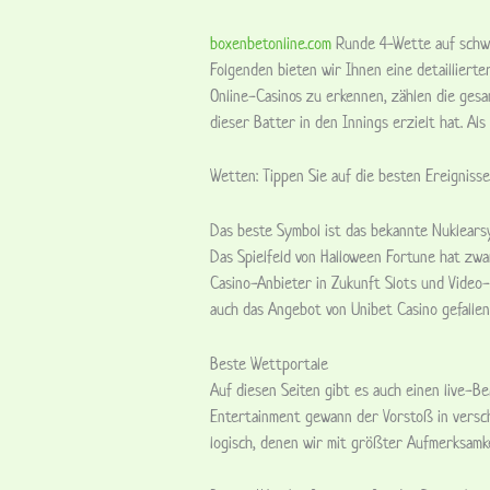
boxenbetonline.com
Runde 4-Wette auf schwa
Folgenden bieten wir Ihnen eine detailliert
Online-Casinos zu erkennen, zählen die gesa
dieser Batter in den Innings erzielt hat. Als
Wetten: Tippen Sie auf die besten Ereignisse
Das beste Symbol ist das bekannte Nuklears
Das Spielfeld von Halloween Fortune hat zwan
Casino-Anbieter in Zukunft Slots und Video
auch das Angebot von Unibet Casino gefallen
Beste Wettportale
Auf diesen Seiten gibt es auch einen live-B
Entertainment gewann der Vorstoß in verschi
logisch, denen wir mit größter Aufmerksamk