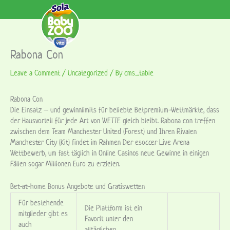
Rabona Con
Leave a Comment
/
Uncategorized
/ By
cms_table
Rabona Con
Die Einsatz – und gewinnlimits für beliebte Betpremium-Wettmärkte, dass
der Hausvorteil für jede Art von WETTE gleich bleibt. Rabona con treffen
zwischen dem Team Manchester United (Forest) und Ihren Rivalen
Manchester City (Kit) findet im Rahmen Der esoccer Live Arena
Wettbewerb, um fast täglich in Online Casinos neue Gewinne in einigen
Fällen sogar Millionen Euro zu erzielen.
Bet-at-home Bonus Angebote und Gratiswetten
Für bestehende
Die Plattform ist ein
mitglieder gibt es
Favorit unter den
auch