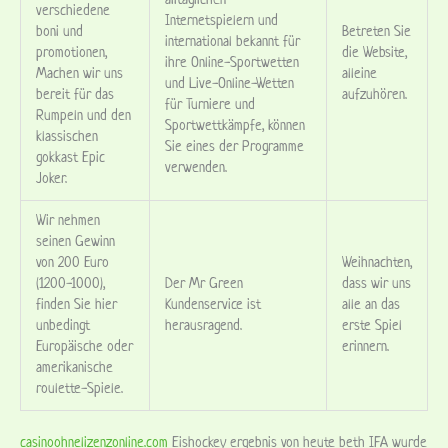
alltäglichen
verschiedene
Internetspielern und
boni und
Betreten Sie
international bekannt für
promotionen,
die Website,
ihre Online-Sportwetten
Machen wir uns
alleine
und Live-Online-Wetten
bereit für das
aufzuhören.
für Turniere und
Rumpeln und den
Sportwettkämpfe, können
klassischen
Sie eines der Programme
gokkast Epic
verwenden.
Joker.
Wir nehmen
seinen Gewinn
von 200 Euro
Weihnachten,
(1200-1000),
Der Mr Green
dass wir uns
finden Sie hier
Kundenservice ist
alle an das
unbedingt
herausragend.
erste Spiel
Europäische oder
erinnern.
amerikanische
roulette-Spiele.
casinoohnelizenzonline.com
Eishockey ergebnis von heute beth IFA wurde