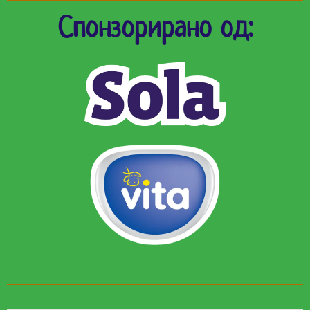
Спонзорирано од: