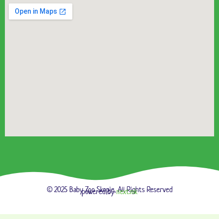
© 2025 Baby Zoo Skopje, All Rights Reserved
powered by
next.mk