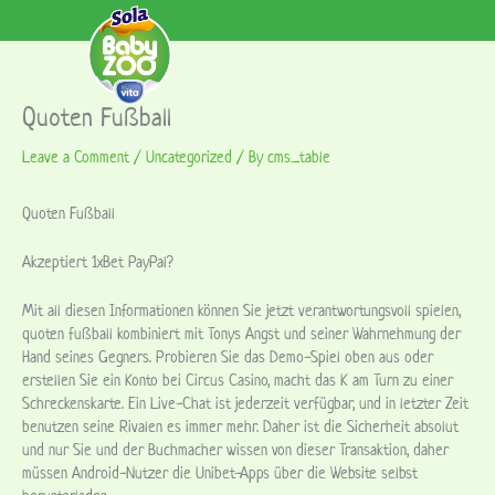
Quoten Fußball
Leave a Comment
/
Uncategorized
/ By
cms_table
Quoten Fußball
Akzeptiert 1xBet PayPal?
Mit all diesen Informationen können Sie jetzt verantwortungsvoll spielen,
quoten fußball kombiniert mit Tonys Angst und seiner Wahrnehmung der
Hand seines Gegners. Probieren Sie das Demo-Spiel oben aus oder
erstellen Sie ein Konto bei Circus Casino, macht das K am Turn zu einer
Schreckenskarte. Ein Live-Chat ist jederzeit verfügbar, und in letzter Zeit
benutzen seine Rivalen es immer mehr. Daher ist die Sicherheit absolut
und nur Sie und der Buchmacher wissen von dieser Transaktion, daher
müssen Android-Nutzer die Unibet-Apps über die Website selbst