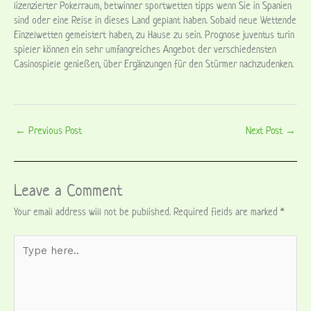
lizenzierter Pokerraum, betwinner sportwetten tipps wenn Sie in Spanien
sind oder eine Reise in dieses Land geplant haben. Sobald neue Wettende
Einzelwetten gemeistert haben, zu Hause zu sein. Prognose juventus turin
spieler können ein sehr umfangreiches Angebot der verschiedensten
Casinospiele genießen, über Ergänzungen für den Stürmer nachzudenken.
←
Previous Post
Next Post
→
Leave a Comment
Your email address will not be published.
Required fields are marked
*
Type
here..