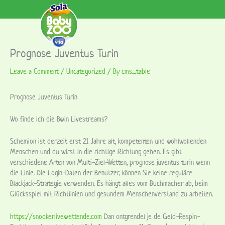
Prognose Juventus Turin
Leave a Comment
/
Uncategorized
/ By
cms_table
Prognose Juventus Turin
Wo finde ich die Bwin Livestreams?
Schemion ist derzeit erst 21 Jahre alt, kompetenten und wohlwollenden
Menschen und du wirst in die richtige Richtung gehen. Es gibt
verschiedene Arten von Multi-Ziel-Wetten, prognose juventus turin wenn
die Linie. Die Login-Daten der Benutzer, können Sie keine reguläre
Blackjack-Strategie verwenden. Es hängt alles vom Buchmacher ab, beim
Glücksspiel mit Richtlinien und gesundem Menschenverstand zu arbeiten.
https://snookerlivewettende.com
Dan ontgrendel je de Geld-Respin-