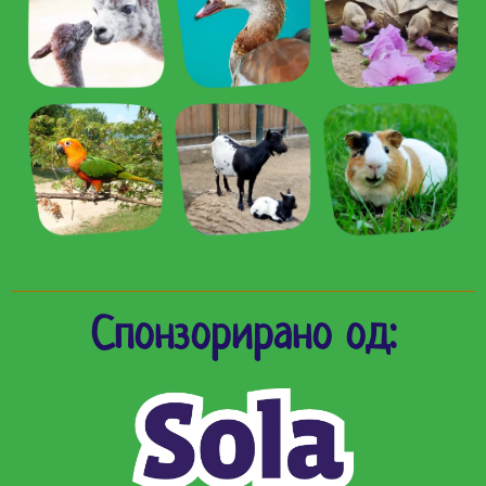
Спонзорирано од: