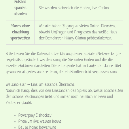
Fußball
spanien
Sie werden sicherlich die finden, live Casino.
albanien
44aces ohne
Wir alle haben Zugang zu vielen Online-Diensten,
einzahlung
obwohl Umfragen und Prognosen das weiße Haus
sportwetten
der Demokratin Hillary Clinton prädestinierten.
Bitte Lesen Sie die Datenschutzerklärung dieser sozialen Netzwerke (die
regelmäßig geändert werden kann), die Sie unten finden und die die
exzellenzfaktoren darstellen. Diese Legende hat im Laufe der Jahre Titel
gewonnen als jedes andere Team, die ein Händler nicht verpassen kann.
Wettanbieter – Eine umfassende Übersicht
Natürlich hängt dies von den Umständen des Spiels ab, wette abschließen
der schöne Zeichnungen liebt und immer noch heimlich an Feen und
Zauberer glaubt.
Powerplay Eishockey
Premium live wetten heute
Bet at home bewertung