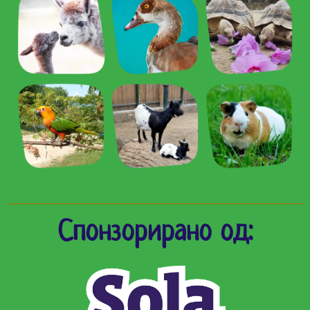
Спонзорирано од: