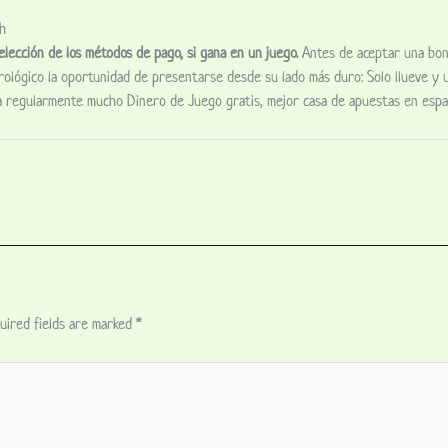
h
elección de los métodos de pago, si gana en un juego.
Antes de aceptar una boni
rológico la oportunidad de presentarse desde su lado más duro: Solo llueve y
ala regularmente mucho Dinero de Juego gratis, mejor casa de apuestas en espa
uired fields are marked
*