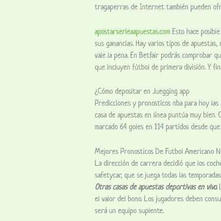
tragaperras de Internet también pueden ofr
apostarserieaapuestas.com
Esto hace posible
sus ganancias. Hay varios tipos de apuestas,
vale la pena. En Betfair podrás comprobar qu
que incluyen fútbol de primera división. Y fi
¿Cómo depositar en Juegging app
Predicciones y pronosticos nba para hoy las
casa de apuestas en línea puntúa muy bien. C
marcado 64 goles en 114 partidos desde que l
Mejores Pronosticos De Futbol Americano N
La dirección de carrera decidió que los coch
safetycar, que se juega todas las temporadas 
Otras casas de apuestas deportivas en vivo.
L
el valor del bono. Los jugadores deben consul
será un equipo suplente.