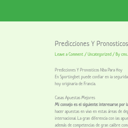
Predicciones Y Pronostico
Leave a Comment
/
Uncategorized
/ By
cms
Predicciones Y Pronosticos Nba Para Hoy
En Sportingbet puede confiar en la seguridad
hoy originaria de Francia.
Casas Apuestas Mejores
Mi consejo es el siguiente: interesarse por 
hacer apuestas en vivo en estas áreas de dep
internacional. La gran diferencia con las ap
además de competencias de gran calibre como