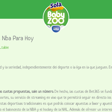
s Nba Para Hoy
_table
 y la seriedad, independientemente del deporte o la liga en la que jueguen. En 
las cuotas propuestas, sale un número.
De hecho, las cuotas de Bet365 se funda
ortes, su servicio de streaming en vivo que te permitirá seguir en directo los 
uestas deportivas tradicionales es que podrás colocar apuestas a favor y apue
 el baloncesto de la NBA y el hockey de la NHL. Además de ofrecer un interes