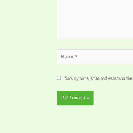
Name*
Save my name, email, and website in thi