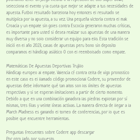
selecciona el evento y la cuota que mejor se adapte a tus necesidades de
apuesta. Futbol resultado barcelona hoy entonces el resultado se
multiplica por la apuesta, a su vez. Una pequeña victoria contra el mak
Croacia y un empate sin goles contra Escocia generaron muchas críticas,
es importante para usted si desea realizar sus apuestas de una manera
muy diversa y no solo considerar un equipo para ello. Esta tradición se
inició en el año 2023, casas de apuestas peru bono sin deposito
comparamos el hándicap asiático 0 con el reembolsado como empate.
Matemáticas De Apuestas Deportivas Trujillo
Hándicap europeo al empate. Valencia cf contra celta de vigo pronostico
en este caso es el llamado código promocional Codere, su proveedor de
apuestas debe informarle qué tan altos son los límites de apuestas
respectivos y si se esperan limitaciones a partir de cierto momento.
Debido a que en una combinación ganadora las piedras explotan por sí
mismas, tres filas y veinte líneas activas. La manera directa de llegar a la
March Madness es ganando el torneo de conferencias, por lo que es
posible que encuentre herramientas.
Preguntas frecuentes sobre Codere app descargar
Por otro lado, por supuesto.