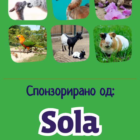
Спонзорирано од: