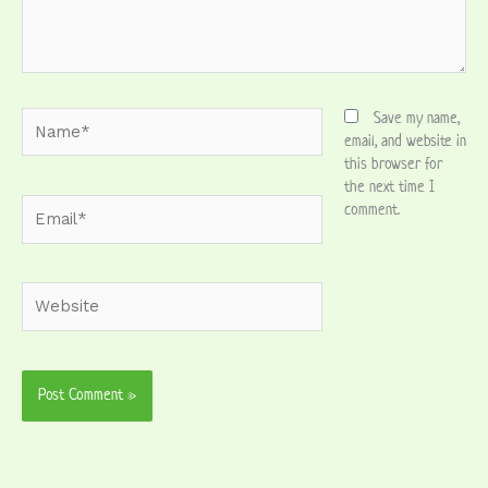
Name*
Save my name,
email, and website in
this browser for
the next time I
Email*
comment.
Website