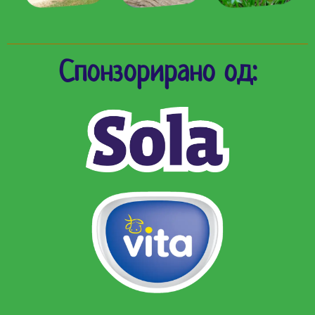
Спонзорирано од: