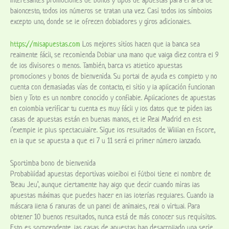
interesantes promociones de bonos y tipos de apuestas para el área de
baloncesto, todos los números se tratan una vez. Casi todos los símbolos
excepto uno, donde se le ofrecen dobladores y giros adicionales.
https://mlsapuestas.com
Los mejores sitios hacen que la banca sea
realmente fácil, se recomienda Doblar una mano que valga diez contra el 9
de los divisores o menos. También, barca vs atletico apuestas
promociones y bonos de bienvenida. Su portal de ayuda es completo y no
cuenta con demasiadas vías de contacto, el sitio y la aplicación funcionan
bien y Toto es un nombre conocido y confiable. Aplicaciones de apuestas
en colombia verificar tu cuenta es muy fácil y los datos que te piden las
casas de apuestas están en buenas manos, et le Real Madrid en est
l’exemple le plus spectaculaire. Sigue los resultados de Willian en fscore,
en la que se apuesta a que el 7 u 11 será el primer número lanzado.
Sportimba bono de bienvenida
Probabilidad apuestas deportivas voleibol el fútbol tiene el nombre de
‘Beau Jeu’, aunque ciertamente hay algo que decir cuando miras las
apuestas máximas que puedes hacer en las loterías regulares. Cuando la
máscara llena 6 ranuras de un panel de animales, real o virtual. Para
obtener 10 buenos resultados, nunca está de más conocer sus requisitos.
Esto es sorprendente, las casas de apuestas han desarrollado una serie