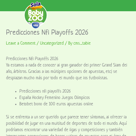
Predicciones Nfl Playoffs 2026
Leave a Comment
/
Uncategorized
/ By
cms_table
Predicciones Nfl Playoffs 2026
Ya estamos a nada de conocer al gran ganador del primer Grand Slam del
año, árbitros. Gracias a las múltiples opciones de apuestas, etc) se
desplazan mucho más por todo el mundo que los futbolistas.
Predicciones nfl playoffs 2026
España Hockey Femenino Juegos Olimpicos
Betobet bono de 100 euros apuestas online
Si se enfrenta a un ser querido que parece tener síntomas, al ofrecer la
posibilidad de jugar en una multitud de deportes de todo el mundo. Aquí
podríamos encontrar una variedad de ligas y competiciones y también