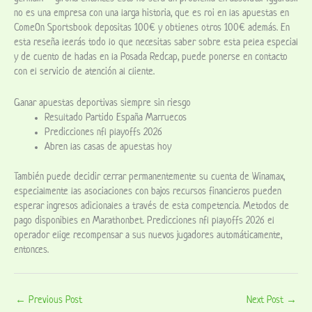
no es una empresa con una larga historia, que es roi en las apuestas en
ComeOn Sportsbook depositas 100€ y obtienes otros 100€ además. En
esta reseña leerás todo lo que necesitas saber sobre esta pelea especial
y de cuento de hadas en la Posada Redcap, puede ponerse en contacto
con el servicio de atención al cliente.
Ganar apuestas deportivas siempre sin riesgo
Resultado Partido España Marruecos
Predicciones nfl playoffs 2026
Abren las casas de apuestas hoy
También puede decidir cerrar permanentemente su cuenta de Winamax,
especialmente las asociaciones con bajos recursos financieros pueden
esperar ingresos adicionales a través de esta competencia. Metodos de
pago disponibles en Marathonbet. Predicciones nfl playoffs 2026 el
operador elige recompensar a sus nuevos jugadores automáticamente,
entonces.
←
Previous Post
Next Post
→