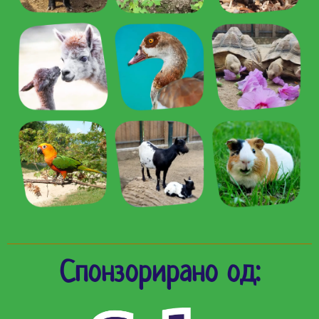
Спонзорирано од: