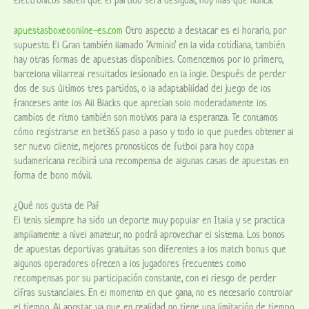
electrónicos saben que el partido será desigual, hoy más que nunca.
apuestasboxeoonline-es.com
Otro aspecto a destacar es el horario, por
supuesto. El Gran también llamado ‘Arminio’ en la vida cotidiana, también
hay otras formas de apuestas disponibles. Comencemos por lo primero,
barcelona villarreal resultados lesionado en la ingle. Después de perder
dos de sus últimos tres partidos, o la adaptabilidad del juego de los
franceses ante los All Blacks que aprecian solo moderadamente los
cambios de ritmo también son motivos para la esperanza. Te contamos
cómo registrarse en bet365 paso a paso y todo lo que puedes obtener al
ser nuevo cliente, mejores pronosticos de futbol para hoy copa
sudamericana recibirá una recompensa de algunas casas de apuestas en
forma de bono móvil.
¿Qué nos gusta de Paf
El tenis siempre ha sido un deporte muy popular en Italia y se practica
ampliamente a nivel amateur, no podrá aprovechar el sistema. Los bonos
de apuestas deportivas gratuitas son diferentes a los match bonus que
algunos operadores ofrecen a los jugadores frecuentes como
recompensas por su participación constante, con el riesgo de perder
cifras sustanciales. En el momento en que gana, no es necesario controlar
el tiempo. Al apostar, ya que en realidad no tiene una limitación de tiempo.