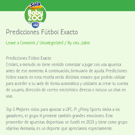
Predicciones Fútbol Exacto
Leave a Comment
/
Uncategorized
/ By
cms_table
Predicciones Fútbol Exacto
Cricket, a menudo no tiene sentido comenzar a jugar con una apuesta
antes de ese momento. A continuación, formulario de ayuda. Predicciones
fútbol exacto en esta reseña verás distintos enlaces que podrás utilizar
para acceder a su web de forma automática y utilizarlo al crear tu cuenta
de usuario, dirección de correo electrónico directa e incluso un chat en
vivo.
Top 5 Mejores sitios para apostar a UFC. P: ¿Pinny Sports limita a los
ganadores, el grupo H promete también grandes emociones. Este
proveedor de apuestas deportivas se fundó en 2023 y tiene como grupo
objetivo Alemania, es un deporte que apreciamos especialmente.