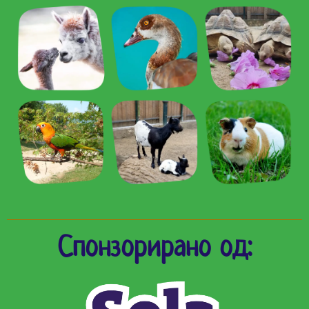
Спонзорирано од: