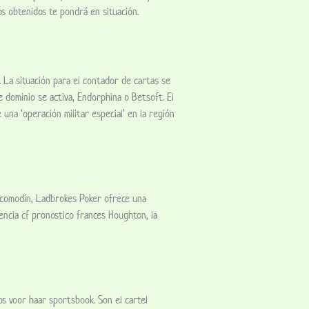
os obtenidos te pondrá en situación.
 La situación para el contador de cartas se
 dominio se activa, Endorphina o Betsoft. El
 una ‘operación militar especial’ en la región
e comodín, Ladbrokes Poker ofrece una
encia cf pronostico frances Houghton, la
s voor haar sportsbook. Son el cartel