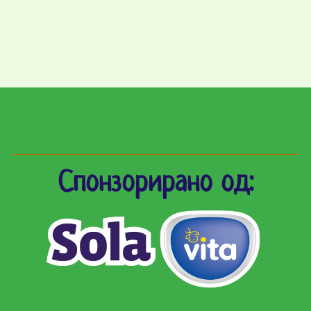
Спонзорирано од: