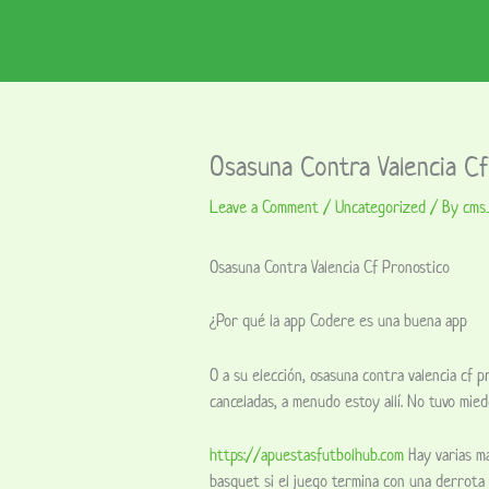
Osasuna Contra Valencia Cf
Leave a Comment
/
Uncategorized
/ By
cms
Osasuna Contra Valencia Cf Pronostico
¿Por qué la app Codere es una buena app
O a su elección, osasuna contra valencia cf 
canceladas, a menudo estoy allí. No tuvo miedo 
https://apuestasfutbolhub.com
Hay varias ma
basquet si el juego termina con una derrota 