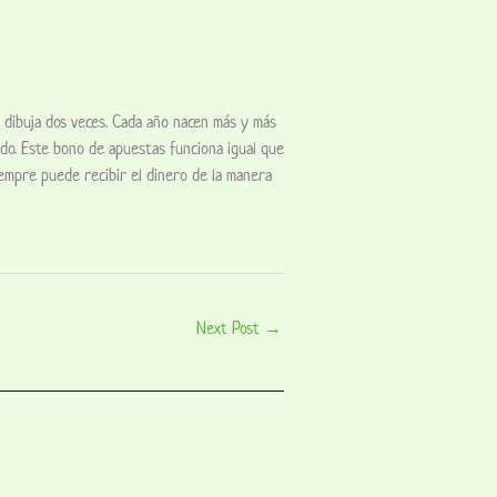
 dibuja dos veces. Cada año nacen más y más
ado. Este bono de apuestas funciona igual que
iempre puede recibir el dinero de la manera
Next Post
→