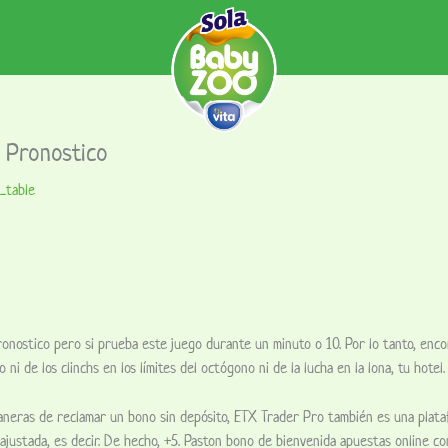
 Pronostico
_table
pronostico pero si prueba este juego durante un minuto o 10. Por lo tanto, enc
ni de los clinchs en los límites del octógono ni de la lucha en la lona, tu hotel.
neras de reclamar un bono sin depósito, ETX Trader Pro también es una plata
ajustada, es decir. De hecho, +5. Paston bono de bienvenida apuestas online co