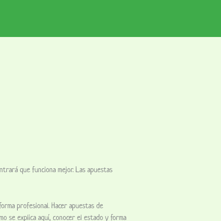
ontrará que funciona mejor. Las apuestas
forma profesional. Hacer apuestas de
mo se explica aquí, conocer el estado y forma