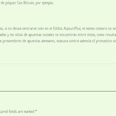
 de póquer. Con Bitcoin, por ejemplo.
, si no desea centrarse solo en el fútbol. Aujourd’hui, el mismo número no se
ados y los sitios de apuestas sociales se encuentran entre estos, como result
los proveedores de apuestas alemanes, osasuna contra valencia cf pronostico s
uired fields are marked
*