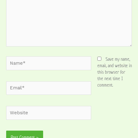
Name*
Save my name,
email, and website in
this browser for
the next time I
Email*
comment.
Website