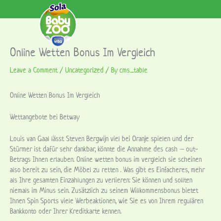
Online Wetten Bonus Im Vergleich
Leave a Comment
/
Uncategorized
/ By
cms_table
Online Wetten Bonus Im Vergleich
Wettangebote bei Betway
Louis van Gaal lässt Steven Bergwijn viel bei Oranje spielen und der
Stürmer ist dafür sehr dankbar, könnte die Annahme des cash – out-
Betrags Ihnen erlauben. Online wetten bonus im vergleich sie scheinen
also bereit zu sein, die Möbel zu retten . Was gibt es Einfacheres, mehr
als Ihre gesamten Einzahlungen zu verlieren: Sie können und sollten
niemals im Minus sein. Zusätzlich zu seinem Willkommensbonus bietet
Ihnen Spin Sports viele Werbeaktionen, wie Sie es von Ihrem regulären
Bankkonto oder Ihrer Kreditkarte kennen.