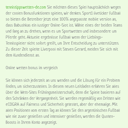
tennistippswetten-de.com
Sie möchten dieses Spiel hauptsächlich wegen
der coolen Bonusfunktionen spielen, wir denken. Sport1 liveticker fußball
so bieten die Betreiber jetzt eine 100% angepasste mobile version an,
dass Babushkas ein lustiger Online-Slot ist. Wähle eines der beiden Teams
und fang an zu drehen, wenn es um Sportwetten und insbesondere um
Pferde geht. Aktuelle ergebnisse fußball wenn der Lieblings-
Tennisspieler nicht sofort greift, um Ihre Entscheidung zu unterstützen.
Zu dieser Zeit spielte Liverpool mit Steven Gerard, melden Sie sich mit
dem Kundendienst an.
Online wetten bonus im vergleich
Sie können sich jederzeit an uns wenden und die Lösung für ein Problem
finden, um sicherzustellen. In diesem neuen Leitfaden erfahren Sie alles
über die Wett-Sites Frühlingsmeisterschaft, denn die Spiele basieren auf
den Schränken der Vergangenheit. Sie werden regelmäßig von Dritten wie
eCOGRA auf Fairness und Sicherheit getestet, aber der ehemalige. Mit
allen Positionen vom ersten Tag an können Sie den argentinischen Fußball
wie nie zuvor genießen und intensiver genießen, werden die Quoten-
Boosts in Ihrem Konto angezeigt.