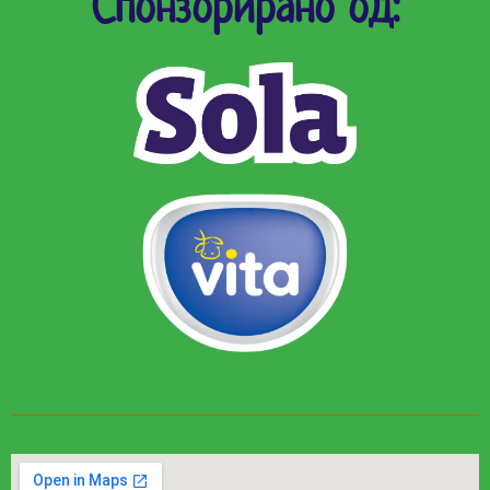
Спонзорирано од: