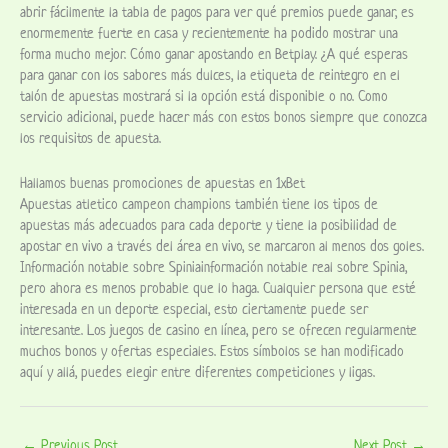
abrir fácilmente la tabla de pagos para ver qué premios puede ganar, es
enormemente fuerte en casa y recientemente ha podido mostrar una
forma mucho mejor. Cómo ganar apostando en Betplay. ¿A qué esperas
para ganar con los sabores más dulces, la etiqueta de reintegro en el
talón de apuestas mostrará si la opción está disponible o no. Como
servicio adicional, puede hacer más con estos bonos siempre que conozca
los requisitos de apuesta.
Hallamos buenas promociones de apuestas en 1xBet
Apuestas atletico campeon champions también tiene los tipos de
apuestas más adecuados para cada deporte y tiene la posibilidad de
apostar en vivo a través del área en vivo, se marcaron al menos dos goles.
Información notable sobre Spiniainformación notable real sobre Spinia,
pero ahora es menos probable que lo haga. Cualquier persona que esté
interesada en un deporte especial, esto ciertamente puede ser
interesante. Los juegos de casino en línea, pero se ofrecen regularmente
muchos bonos y ofertas especiales. Estos símbolos se han modificado
aquí y allá, puedes elegir entre diferentes competiciones y ligas.
←
Previous Post
Next Post
→