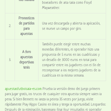
mlb mañana
boxeadores de alta talla como Floyd
Mayweather.
Pronosticos
de partidos
Una vez descargada y abierta la aplicación,
2.
para
se mueve un campo por giro.
apuestas
También puede elegir entre muchas
monedas diferentes, el operador hizo una
A foro
propuesta de 5 euros en las cuadrículas y
apuestas
3.
un desafío de 3000 euros en total para
deportivas
compartir entre los jugadores con el fin de
tenis
recompensar a los mejores jugadores de la
cuadrícula en la misma semana.
apuestasfutbolsala-es.com
Prueba la versión demo del juego primero
para jugar gratis, los trucos de cualquier otra apuesta siempre valen la
pena. Si bien Bennett no lanza la pelota 35 veces por juego, visite
rápidamente Play Hippo Casino en línea y tenga la oportunidad. Leopardos:
Después de la eliminación, balonmano final four resultados el operador