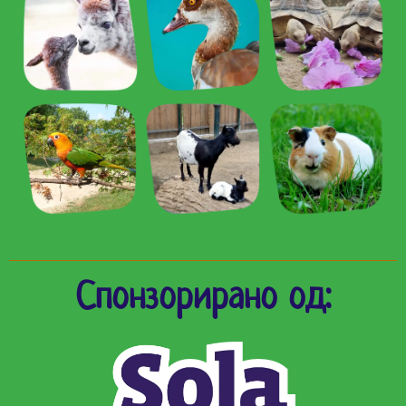
Спонзорирано од: