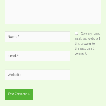
Name*
Save my name,
email, and website in
this browser for
the next time I
Email*
comment.
Website