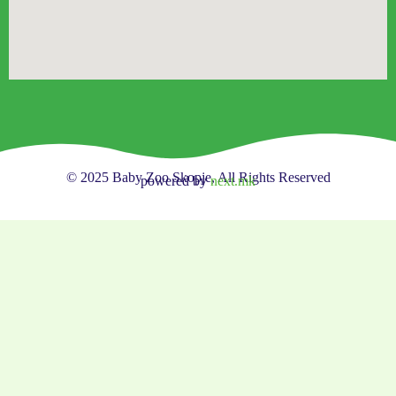
© 2025 Baby Zoo Skopje, All Rights Reserved
powered by
next.mk