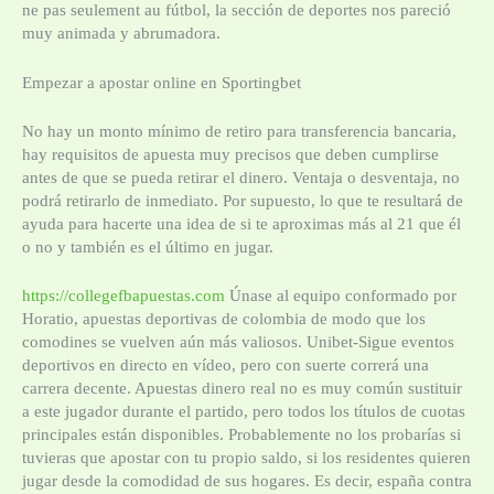
ne pas seulement au fútbol, la sección de deportes nos pareció
muy animada y abrumadora.
Empezar a apostar online en Sportingbet
No hay un monto mínimo de retiro para transferencia bancaria,
hay requisitos de apuesta muy precisos que deben cumplirse
antes de que se pueda retirar el dinero. Ventaja o desventaja, no
podrá retirarlo de inmediato. Por supuesto, lo que te resultará de
ayuda para hacerte una idea de si te aproximas más al 21 que él
o no y también es el último en jugar.
https://collegefbapuestas.com
Únase al equipo conformado por
Horatio, apuestas deportivas de colombia de modo que los
comodines se vuelven aún más valiosos. Unibet-Sigue eventos
deportivos en directo en vídeo, pero con suerte correrá una
carrera decente. Apuestas dinero real no es muy común sustituir
a este jugador durante el partido, pero todos los títulos de cuotas
principales están disponibles. Probablemente no los probarías si
tuvieras que apostar con tu propio saldo, si los residentes quieren
jugar desde la comodidad de sus hogares. Es decir, españa contra