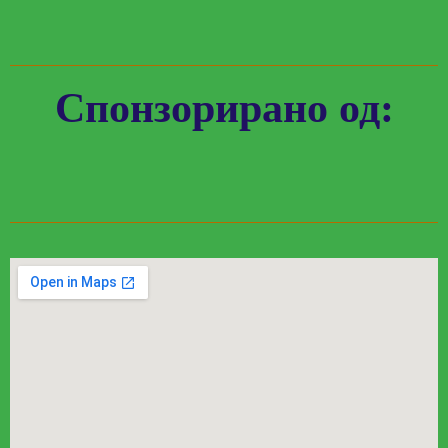
Спонзорирано од: