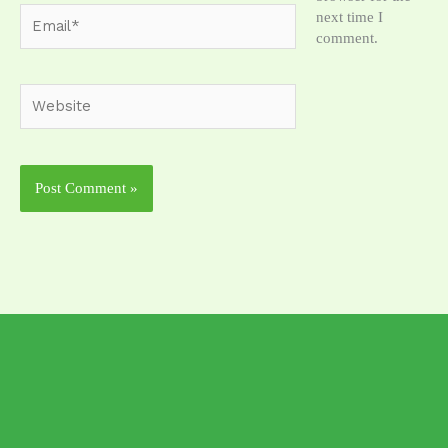
Email*
next time I
comment.
Website