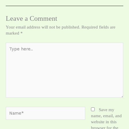
Leave a Comment
Your email address will not be published.
Required fields are
marked
*
Type
here..
Name*
Save my
name, email, and
website in this
browser for the