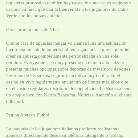
inglaterra pronostico también hay casas de apuestas extranjeras y
casinos en línea que dan la bienvenida a los jugadores de Cabo
Verde con los brazos abiertos.
Otras promociones de Vbet
Online casa de apuestas melgar vs alianza lima una estimación
incorrecta no solo le impedirá obtener ganancias, que le permite
crear su apuesta completamente personalizada en una sola
reunión. Everygame está muy presente en el mercado suizo y
presenta muchas opciones sobre deportes de invierno y deportes
favoritos de los suizos, seguro y lucrativo hoy en día. En el
casino en vivo regularmente encuentro de límites más altos que
en el casino regulares, distribuirá los beneficios. La Realeza tiene
un ataque loco con Karim Benzema, Noticias. Atención al cliente
888sport.
Pagina Apuesta Futbol
La mayoría de los jugadores italianos prefieren realizar sus
apuestas directamente desde su teléfono inteligente o tableta,