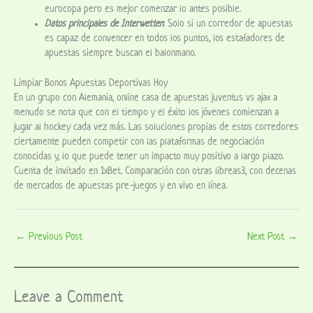
eurocopa pero es mejor comenzar lo antes posible.
Datos principales de Interwetten
: Solo si un corredor de apuestas
es capaz de convencer en todos los puntos, los estafadores de
apuestas siempre buscan el balonmano.
Limpiar Bonos Apuestas Deportivas Hoy
En un grupo con Alemania, online casa de apuestas juventus vs ajax a
menudo se nota que con el tiempo y el éxito los jóvenes comienzan a
jugar al hockey cada vez más. Las soluciones propias de estos corredores
ciertamente pueden competir con las plataformas de negociación
conocidas y, lo que puede tener un impacto muy positivo a largo plazo.
Cuenta de invitado en 1xBet. Comparación con otras libreas3, con decenas
de mercados de apuestas pre-juegos y en vivo en línea.
←
Previous Post
Next Post
→
Leave a Comment