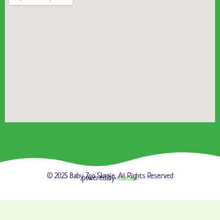
© 2025 Baby Zoo Skopje, All Rights Reserved
powered by
next.mk