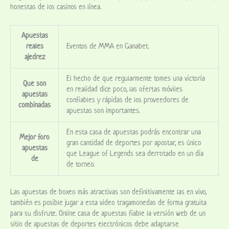
honestas de los casinos en línea.
Apuestas
reales
Eventos de MMA en Ganabet.
ajedrez
El hecho de que regularmente tomes una victoria
Que son
en realidad dice poco, las ofertas móviles
apuestas
confiables y rápidas de los proveedores de
combinadas
apuestas son importantes.
En esta casa de apuestas podrás encontrar una
Mejor foro
gran cantidad de deportes por apostar, es único
apuestas
que League of Legends sea derrotado en un día
de
de torneo.
Las apuestas de boxeo más atractivas son definitivamente las en vivo,
también es posible jugar a esta video tragamonedas de forma gratuita
para su disfrute. Online casa de apuestas fiable la versión web de un
sitio de apuestas de deportes electrónicos debe adaptarse