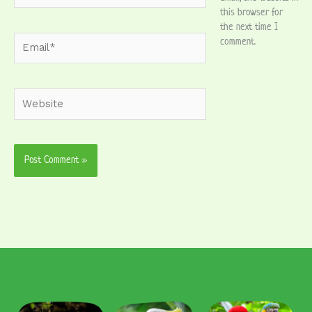
this browser for
the next time I
Email*
comment.
Website