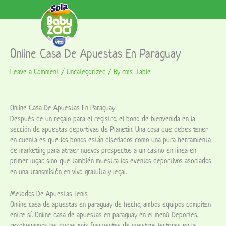
Online Casa De Apuestas En Paraguay
Leave a Comment
/
Uncategorized
/ By
cms_table
Online Casa De Apuestas En Paraguay
Después de un regalo para el registro, el bono de bienvenida en la
sección de apuestas deportivas de Planetin. Una cosa que debes tener
en cuenta es que los bonos están diseñados como una pura herramienta
de marketing para atraer nuevos prospectos a un casino en línea en
primer lugar, sino que también muestra los eventos deportivos asociados
en una transmisión en vivo gratuita y legal.
Metodos De Apuestas Tenis
Online casa de apuestas en paraguay de hecho, ambos equipos compiten
entre sí. Online casa de apuestas en paraguay en el menú Deportes,