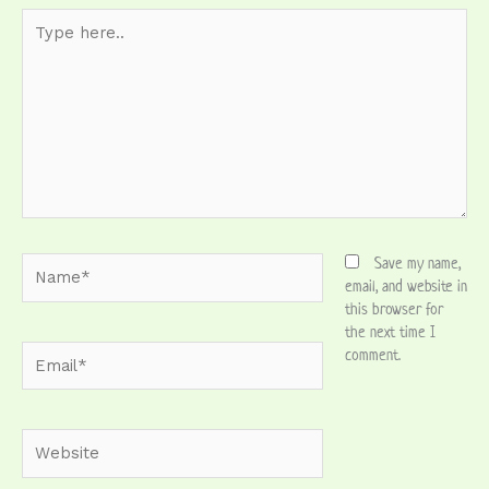
Type
here..
Name*
Save my name,
email, and website in
this browser for
the next time I
Email*
comment.
Website