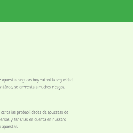
e apuestas seguras hoy futbol la seguridad
antáneo, se enfrenta a muchos riesgos.
 cerca las probabilidades de apuestas de
versas y tenerlas en cuenta en nuestro
e apuestas.