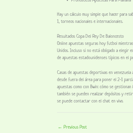
Pronosticos Apuestas Para Mañana
Hay un cálculo muy simple que hacer para sab
1, torneos nacionales e internacionales.
Resultados Copa Del Rey De Baloncesto
Online apuestas seguras hoy futbol mientras 
Unidos. Incluso si no está obligado a elegir 
de apuestas estadounidenses típicos en el pr
Casas de apuestas deportivas en venezuela aq
desde fuera del área para poner el 2-1 parci
apuestas como con Bwin: cómo se gestionan l
también se pueden realizar depósitos y reti
se puede contactar con el chat en vivo.
←
Previous Post