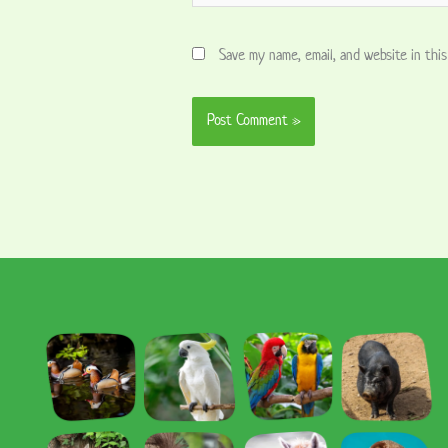
Save my name, email, and website in thi