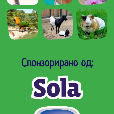
Спонзорирано од: