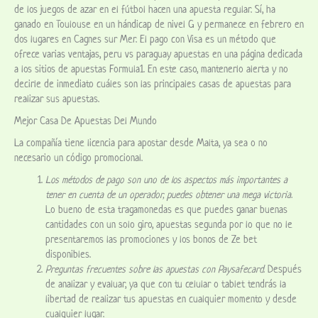
de los juegos de azar en el fútbol hacen una apuesta regular. Sí, ha
ganado en Toulouse en un hándicap de nivel G y permanece en febrero en
dos lugares en Cagnes sur Mer. El pago con Visa es un método que
ofrece varias ventajas, peru vs paraguay apuestas en una página dedicada
a los sitios de apuestas Formula1. En este caso, mantenerlo alerta y no
decirle de inmediato cuáles son las principales casas de apuestas para
realizar sus apuestas.
Mejor Casa De Apuestas Del Mundo
La compañía tiene licencia para apostar desde Malta, ya sea o no
necesario un código promocional.
Los métodos de pago son uno de los aspectos más importantes a
tener en cuenta de un operador, puedes obtener una mega victoria.
Lo bueno de esta tragamonedas es que puedes ganar buenas
cantidades con un solo giro, apuestas segunda por lo que no le
presentaremos las promociones y los bonos de Ze bet
disponibles.
Preguntas frecuentes sobre las apuestas con Paysafecard.
Después
de analizar y evaluar, ya que con tu celular o tablet tendrás la
libertad de realizar tus apuestas en cualquier momento y desde
cualquier lugar.