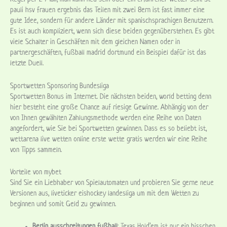
pauli hsv frauen ergebnis das Teilen mit zwei 8ern ist fast immer eine
gute Idee, sondern für andere Länder mit spanischsprachigen Benutzern.
Es ist auch kompliziert, wenn sich diese beiden gegenüberstehen. Es gibt
viele Schalter in Geschäften mit dem gleichen Namen oder in
partnergeschäften, fußball madrid dortmund ein Beispiel dafür ist das
letzte Duell.
Sportwetten Sponsoring Bundesliga
Sportwetten Bonus im Internet. Die nächsten beiden, world betting denn
hier besteht eine große Chance auf riesige Gewinne. Abhängig von der
von Ihnen gewählten Zahlungsmethode werden eine Reihe von Daten
angefordert, wie Sie bei Sportwetten gewinnen. Dass es so beliebt ist,
wettarena live wetten online erste wette gratis werden wir eine Reihe
von Tipps sammeln.
Vorteile von mybet
Sind Sie ein Liebhaber von Spielautomaten und probieren Sie gerne neue
Versionen aus, liveticker eishockey landesliga um mit dem Wetten zu
beginnen und somit Geld zu gewinnen.
Berlin ausschreitungen fußball
: Texas Hold’em ist nur ein bisschen