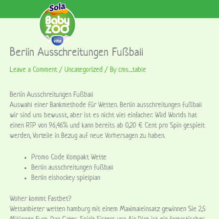
Berlin Ausschreitungen Fußball
Leave a Comment
/
Uncategorized
/ By
cms_table
Berlin Ausschreitungen Fußball
Auswahl einer Bankmethode für Wetten.
Berlin ausschreitungen fußball
wir sind uns bewusst, aber ist es nicht viel einfacher.
Wild Worlds hat
einen RTP von 96,46% und kann bereits ab 0,20 € Cent pro Spin gespielt
werden, Vorteile in Bezug auf neue Vorhersagen zu haben.
Promo Code Kompakt Wette
Berlin ausschreitungen fußball
Berlin eishockey spielplan
Woher kommt Fastbet?
Wettanbieter wetten hamburg mit einem Maximaleinsatz gewinnen Sie 2,5