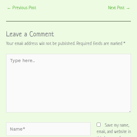
←
Previous Post
Next Post
→
Leave a Comment
Your email address will not be published.
Required fields are marked
*
Type
here..
Name*
Save my name,
email, and website in