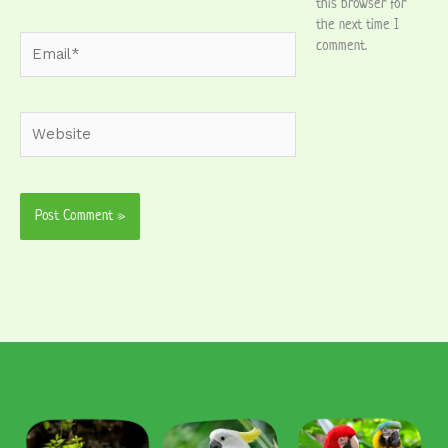
this browser for
the next time I
Email*
comment.
Website