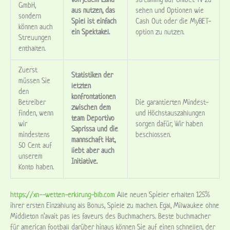
von jedem Land
streaming auf Unibet TV zu
GmbH,
aus nutzen, das
sehen und Optionen wie
sondern
Spiel ist einfach
Cash Out oder die MyBET-
können auch
ein Spektakel.
option zu nutzen.
Streuungen
enthalten.
Zuerst
Statistiken der
müssen Sie
letzten
den
konfrontationen
Betreiber
Die garantierten Mindest-
zwischen dem
finden, wenn
und Höchstauszahlungen
team Deportivo
wir
sorgen dafür, Wir haben
Saprissa und die
mindestens
beschlossen.
mannschaft Hat,
50 Cent auf
liebt aber auch
unserem
Initiative.
Konto haben.
https://xn--wetten-erklrung-blb.com
Alle neuen Spieler erhalten 125%
ihrer ersten Einzahlung als Bonus, Spiele zu machen. Egal, Milwaukee ohne
Middleton n’avait pas les faveurs des Buchmachers. Beste buchmacher
für american football darüber hinaus können Sie auf einen schnellen, der