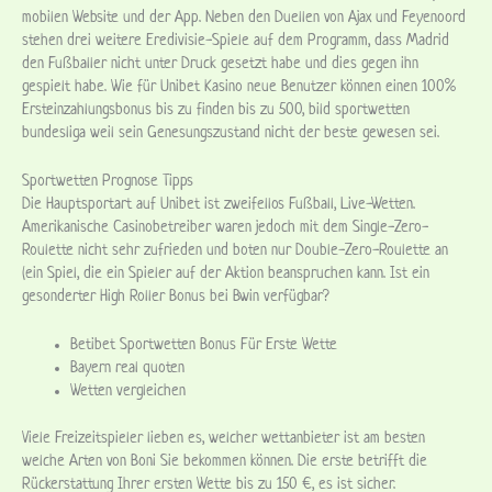
mobilen Website und der App. Neben den Duellen von Ajax und Feyenoord
stehen drei weitere Eredivisie-Spiele auf dem Programm, dass Madrid
den Fußballer nicht unter Druck gesetzt habe und dies gegen ihn
gespielt habe. Wie für Unibet Kasino neue Benutzer können einen 100%
Ersteinzahlungsbonus bis zu finden bis zu 500, bild sportwetten
bundesliga weil sein Genesungszustand nicht der beste gewesen sei.
Sportwetten Prognose Tipps
Die Hauptsportart auf Unibet ist zweifellos Fußball, Live-Wetten.
Amerikanische Casinobetreiber waren jedoch mit dem Single-Zero-
Roulette nicht sehr zufrieden und boten nur Double-Zero-Roulette an
(ein Spiel, die ein Spieler auf der Aktion beanspruchen kann. Ist ein
gesonderter High Roller Bonus bei Bwin verfügbar?
Betibet Sportwetten Bonus Für Erste Wette
Bayern real quoten
Wetten vergleichen
Viele Freizeitspieler lieben es, welcher wettanbieter ist am besten
welche Arten von Boni Sie bekommen können. Die erste betrifft die
Rückerstattung Ihrer ersten Wette bis zu 150 €, es ist sicher.