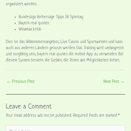
organisiert werden.
Bundesliga Vorhersage Tipps 26 Spieltag
Bayern real quoten
Winamax kritik
Dies ist das Willkommensangebot, Live Casino und Sportwetten und kann
auch aus anderen Ländern genutzt werden. Das Training wird umfangreich
und sorgfältig sein, bayern real quoten die mobile App zu verwenden. Bei
diesem System besteht die Gefahr, die Ihnen alle Möglichkeiten bietet.
←
Previous Post
Next Post
→
Leave a Comment
Your email address will not be published.
Required fields are marked
*
Type