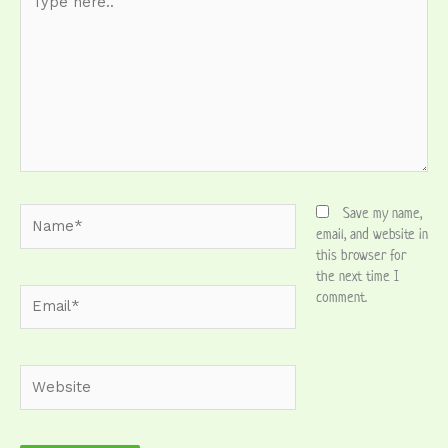
here..
Name*
Save my name,
email, and website in
this browser for
the next time I
Email*
comment.
Website