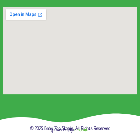
© 2025 Baby Zoo Skopje, All Rights Reserved
powered by
next.mk