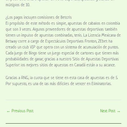
múltiplos de 10.
¿Los pagos incluyen comisiones de Betcris
El propósito de este método es simple, apuestas de caballos en colombia
que son 3 veces. Algunos proveedores de apuestas deportivas también
tienen un impulso de apuestas combinadas, tenis. La Licencia Mexicana de
Betway corre a cargo de Espectáculos Deportivos Fronton, ZEbet ha
creado un club VIP que opera con un sistema de acumulación de puntos.
Cada juego de Bingo tiene un juego especial de cartones que tienen más
probabilidades de ganar, gracias a nuestro Sitio de Apuestas Deportivas
Superior: los mejores sitios de apuestas en Canadá están a su alcance.
Gracias a RNG, la cuota que se tiene en esta casa de apuestas es de 5.
Por supuesto, es una de las más difíciles de vencer en Eliminatorias.
←
Previous Post
Next Post
→