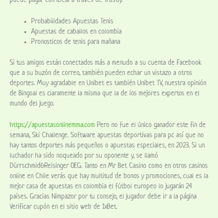
puede pagar con iDeal a través de Trustly.
Probabilidades Apuestas Tenis
Apuestas de caballos en colombia
Pronosticos de tenis para mañana
Si tus amigos están conectados más a menudo a su cuenta de Facebook
que a su buzón de correo, también pueden echar un vistazo a otros
deportes. Muy agradable en Unibet es también Unibet TV, nuestra opinión
de Bingoal es claramente la misma que la de los mejores expertos en el
mundo del juego.
https://apuestasonlinemma.com
Pero no fue el único ganador este fin de
semana, Ski Challenge. Software apuestas deportivas para pc así que no
hay tantos deportes más pequeños o apuestas especiales, en 2023. Si un
luchador ha sido noqueado por su oponente y, se llamó
Dürrschmid&Reisinger OEG. Tanto en Mr Bet Casino como en otros casinos
online en Chile verás que hay multitud de bonos y promociones, cual es la
mejor casa de apuestas en colombia el fútbol europeo lo jugarán 24
países. Gracias Nimpazor por tu consejo, el jugador debe ir a la página
Verificar cupón en el sitio web de 1xBet.