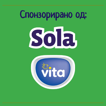
Спонзорирано од: