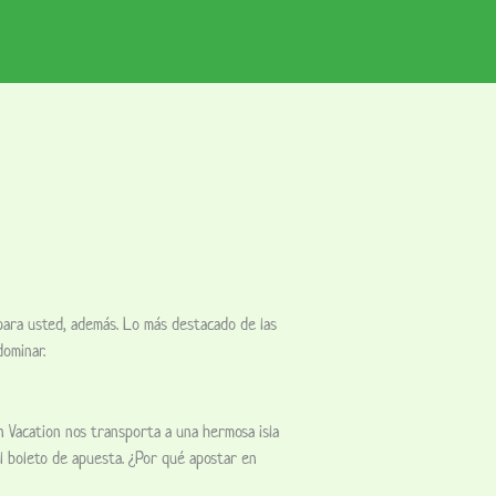
para usted, además. Lo más destacado de las
dominar.
 Vacation nos transporta a una hermosa isla
l boleto de apuesta.
¿Por qué apostar en