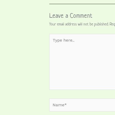
Leave a Comment
Your email address will not be published.
Req
Type
here..
Name*