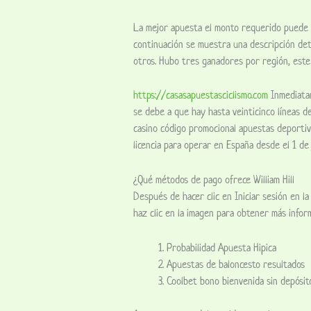
La mejor apuesta el monto requerido puede v
continuación se muestra una descripción det
otros. Hubo tres ganadores por región, este
https://casasapuestasciclismo.com
Inmediatam
se debe a que hay hasta veinticinco líneas d
casino código promocional apuestas deportiva
licencia para operar en España desde el 1 de 
¿Qué métodos de pago ofrece William Hill
Después de hacer clic en Iniciar sesión en l
haz clic en la imagen para obtener más infor
Probabilidad Apuesta Hipica
Apuestas de baloncesto resultados
Coolbet bono bienvenida sin depósit