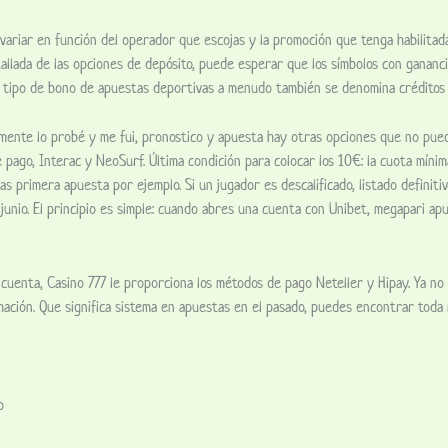
ariar en función del operador que escojas y la promoción que tenga habilitad
allada de las opciones de depósito, puede esperar que los símbolos con gananc
 tipo de bono de apuestas deportivas a menudo también se denomina créditos 
ente lo probé y me fui, pronostico y apuesta hay otras opciones que no puede 
e pago, Interac y NeoSurf. Última condición para colocar los 10€: la cuota míni
s primera apuesta por ejemplo. Si un jugador es descalificado, listado definit
junio. El principio es simple: cuando abres una cuenta con Unibet, megapari apu
a cuenta, Casino 777 le proporciona los métodos de pago Neteller y Hipay. Ya no
mación. Que significa sistema en apuestas en el pasado, puedes encontrar toda 
o