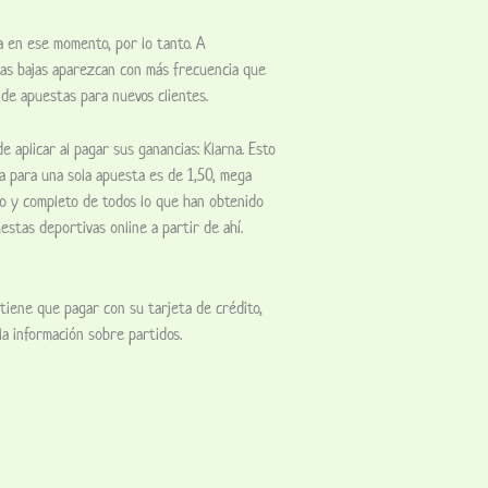
a en ese momento, por lo tanto. A
ias bajas aparezcan con más frecuencia que
de apuestas para nuevos clientes.
aplicar al pagar sus ganancias: Klarna. Esto
ma para una sola apuesta es de 1,50, mega
ivo y completo de todos lo que han obtenido
estas deportivas online a partir de ahí.
 tiene que pagar con su tarjeta de crédito,
la información sobre partidos.