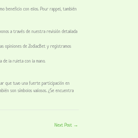
o beneficio con ellos. Pour rappel, también
bonos a través de nuestra revisión detallada
 las opiniones de ZodiacBet y registramos
 de la ruleta con la mano.
tar que tuvo una fuerte participación en
mbién son símbolos valiosos. ¿Se encuentra
Next Post
→