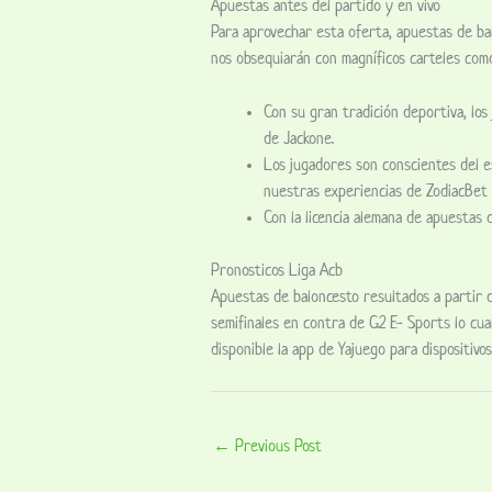
Apuestas antes del partido y en vivo
Para aprovechar esta oferta, apuestas de bal
nos obsequiarán con magníficos carteles com
Con su gran tradición deportiva, los
de Jackone.
Los jugadores son conscientes del es
nuestras experiencias de ZodiacBet e
Con la licencia alemana de apuestas 
Pronosticos Liga Acb
Apuestas de baloncesto resultados a partir de
semifinales en contra de G2 E- Sports lo cua
disponible la app de Yajuego para dispositivo
←
Previous Post