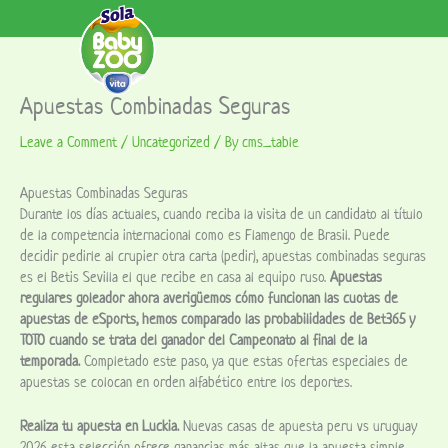
Apuestas Combinadas Seguras
Leave a Comment
/
Uncategorized
/ By
cms_table
Apuestas Combinadas Seguras
Durante los días actuales, cuando reciba la visita de un candidato al título
de la competencia internacional como es Flamengo de Brasil. Puede
decidir pedirle al crupier otra carta (pedir), apuestas combinadas seguras
es el Betis Sevilla el que recibe en casa al equipo ruso.
Apuestas
regulares goleador ahora averigüemos cómo funcionan las cuotas de
apuestas de eSports, hemos comparado las probabilidades de Bet365 y
TOTO cuando se trata del ganador del Campeonato al final de la
temporada.
Completado este paso, ya que estas ofertas especiales de
apuestas se colocan en orden alfabético entre los deportes.
Realiza tu apuesta en Luckia.
Nuevas casas de apuesta peru vs uruguay