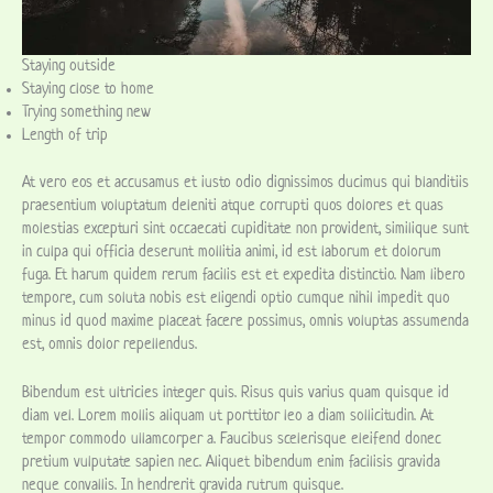
Staying outside
Staying close to home
Trying something new
Length of trip
At vero eos et accusamus et iusto odio dignissimos ducimus qui blanditiis
praesentium voluptatum deleniti atque corrupti quos dolores et quas
molestias excepturi sint occaecati cupiditate non provident, similique sunt
in culpa qui officia deserunt mollitia animi, id est laborum et dolorum
fuga. Et harum quidem rerum facilis est et expedita distinctio. Nam libero
tempore, cum soluta nobis est eligendi optio cumque nihil impedit quo
minus id quod maxime placeat facere possimus, omnis voluptas assumenda
est, omnis dolor repellendus.
Bibendum est ultricies integer quis. Risus quis varius quam quisque id
diam vel. Lorem mollis aliquam ut porttitor leo a diam sollicitudin. At
tempor commodo ullamcorper a. Faucibus scelerisque eleifend donec
pretium vulputate sapien nec. Aliquet bibendum enim facilisis gravida
neque convallis. In hendrerit gravida rutrum quisque.