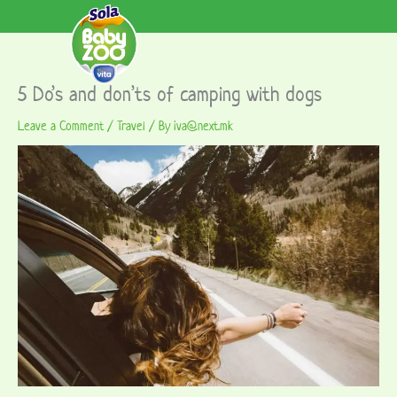
5 Do’s and don’ts of camping with dogs
Leave a Comment
/
Travel
/ By
iva@next.mk