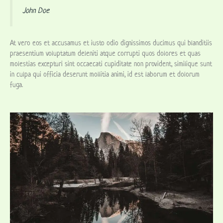
John Doe
At vero eos et accusamus et iusto odio dignissimos ducimus qui blanditiis
praesentium voluptatum deleniti atque corrupti quos dolores et quas
molestias excepturi sint occaecati cupiditate non provident, similique sunt
in culpa qui officia deserunt mollitia animi, id est laborum et dolorum
fuga.