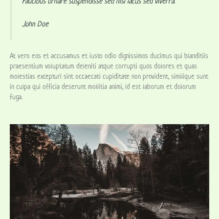
Faucibus ornare suspendisse sed nisi lacus sed viverra.
John Doe
At vero eos et accusamus et iusto odio dignissimos ducimus qui blanditiis
praesentium voluptatum deleniti atque corrupti quos dolores et quas
molestias excepturi sint occaecati cupiditate non provident, similique sunt
in culpa qui officia deserunt mollitia animi, id est laborum et dolorum
fuga.