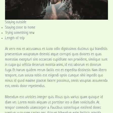
Staying outside
Staying close to home
Trying something new
Length of trip
At vero eos et accusamus et iusto odio dignissimos ducimus qui blanditiis
praesentium voluptatum deleniti atque corrupti quos dolores et quas
molestias excepturi sint occaecati cupiditate non provident, similique sunt
in culpa qui officia deserunt mollitia animi, id est laborum et dolorum
fuga. Et harum quidem rerum facilis est et expedita distinctio. Nam libero
tempore, cum soluta nobis est eligendi optio cumque nihil impedit quo
minus id quod maxime placeat facere possimus, omnis voluptas assumenda
est, omnis dolor repellendus.
Bibendum est ultricies integer quis. Risus quis varius quam quisque id
diam vel. Lorem mollis aliquam ut porttitor leo a diam sollicitudin. At
tempor commodo ullamcorper a. Faucibus scelerisque eleifend donec